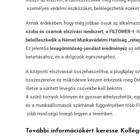
illeszti az elszívót, a füstrészecskék még mindig kiju
személyes védelmi eszközöket, belélegezhetik ezeket 
Annak érdekében, hogy még jobban óvjuk az alkalmazot
szoba és csarnok elszívási rendszert, a FILTOWER-t
. 
beleilleszkedik a Német Munkavédelmi Hatóság „réteg
Ez jelentős
levegőminőség-javulást eredményez
az ad
betartásához, és a dolgozók egészségéhez.
A központi elszívással összehasonlítva, a plug&play s
összeszerelve és működésre készen érkeznek meg Önh
illetve a sűrített levegős csövekbe kell bekötni.
A szűrő tornyok könnyen és gyorsan áthelyezhetők, eg
és a munkaállomások számának függvényében több FI
jobb minőségű levegő legyen a teremben.
További információkért keresse Kollég