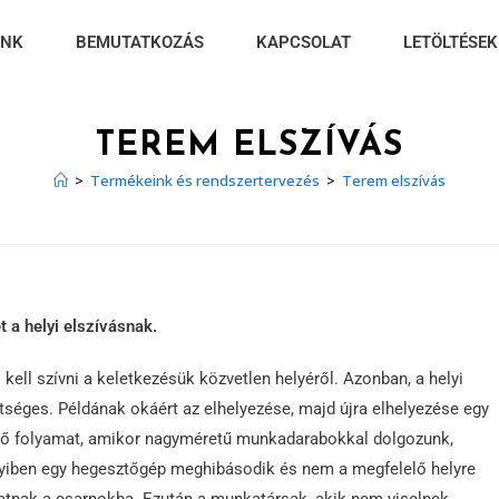
INK
BEMUTATKOZÁS
KAPCSOLAT
LETÖLTÉSEK
TEREM ELSZÍVÁS
>
Termékeink és rendszertervezés
>
Terem elszívás
t a helyi elszívásnak.
kell szívni a keletkezésük közvetlen helyéről. Azonban, a helyi
séges. Példának okáért az elhelyezése, majd újra elhelyezése egy
ztő folyamat, amikor nagyméretű munkadarabokkal dolgozunk,
yiben egy hegesztőgép meghibásodik és nem a megfelelő helyre