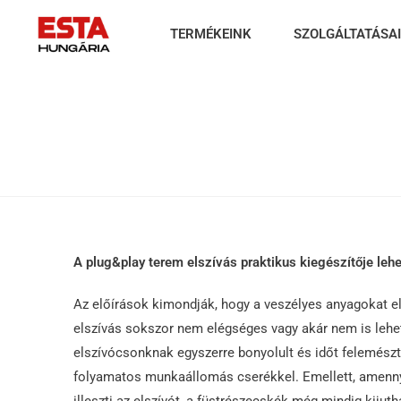
TERMÉKEINK
SZOLGÁLTATÁSA
A plug&play terem elszívás praktikus kiegészítője lehe
Az előírások kimondják, hogy a veszélyes anyagokat el 
elszívás sokszor nem elégséges vagy akár nem is lehet
elszívócsonknak egyszerre bonyolult és időt felemés
folyamatos munkaállomás cserékkel. Emellett, amenn