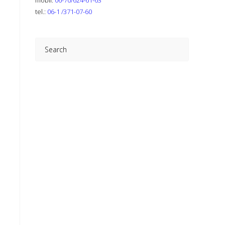
mobil:
06-70/624-61-63
tel.:
06-1 /371-07-60