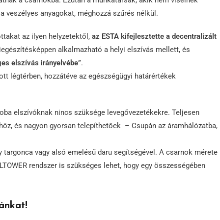
thatnak a csarnokba. Ezután a munkatársak, akik nem viselnek
a veszélyes anyagokat, méghozzá szűrés nélkül.
takat az ilyen helyzetektől,
az ESTA kifejlesztette a decentralizált
Kiegészítésképpen alkalmazható a helyi elszívás mellett, és
es elszívás irányelvébe”
.
ott légtérben, hozzátéve az egészségügyi határértékek
zoba elszívóknak nincs szüksége levegővezetékekre. Teljesen
öz, és nagyon gyorsan telepíthetőek – Csupán az áramhálózatba,
y targonca vagy alsó emelésű daru segítségével. A csarnok mérete
LTOWER rendszer is szükséges lehet, hogy egy összességében
ánkat!