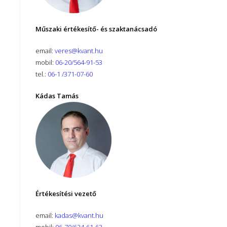
Műszaki értékesítő- és szaktanácsadó
email:
veres@kvant.hu
mobil:
06-20/564-91-53
tel.:
06-1 /371-07-60
Kádas Tamás
Értékesítési vezető
email:
kadas@kvant.hu