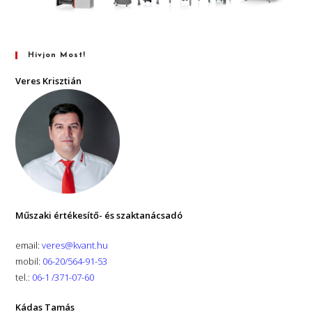
Hívjon Most!
Veres Krisztián
Műszaki értékesítő- és szaktanácsadó
email:
veres@kvant.hu
mobil:
06-20/564-91-53
tel.:
06-1 /371-07-60
Kádas Tamás